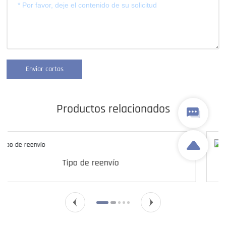
Enviar cartas
Productos relacionados
ío
A-20-3D-1F