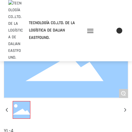
TECNOLOGÍA CO.,LTD. DE LA
LOGÍSTICA DE DALIAN
EASTFOUND.
Inicio
Nosotros
+
Producto
Subcontratación
YL-4
Noticias