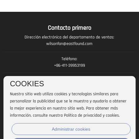
Contacto primero
Dirección electrónica del departamento de ventas:
wilsonfan@eastfound.com
Teléfono:
+86-411-39953199
Residencia del club:
COOKIES
Calle Gangtuo, n.º 6, Zona Industrial Portuaria de Sanshilipu, Distrito
Jinzhou, Ciudad de Dalian, Provincia de Liaoning, República Popular China
Nuestro sitio web utiliza cookies y tecnologías similares para
personalizar la publicidad que se le muestra y ayudarlo a obtener
la mejor experiencia en nuestro sitio web. Para obtener más
Protección de derechos de autor©Tecnología 2024
información, consulte nuestra Política de privacidad y cookies.
Co.,Ltd. de la logística de Dalian Eastcod.
辽ICP备2026013621号
Administrar cookies
Licence commerciale
SEO
Propuesto por: 300.cn
Declaración de privacidad