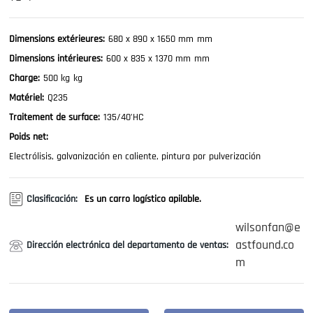
Contáctenos
Dimensions extérieures:
680 x 890 x 1650 mm
mm
Dimensions intérieures:
600 x 835 x 1370 mm
mm
Charge:
500 kg
kg
Matériel:
Q235
Traitement de surface:
135/40’HC
Poids net:
Electrólisis, galvanización en caliente, pintura por pulverización
Clasificación:
Es un carro logístico apilable.
wilsonfan@e
astfound.co
Dirección electrónica del departamento de ventas:
m