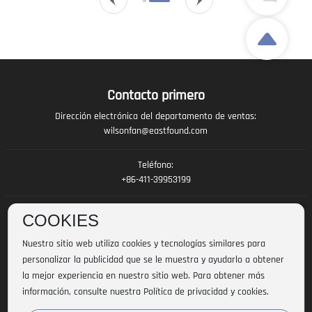
Contacto primero
Dirección electrónica del departamento de ventas:
wilsonfan@eastfound.com
Teléfono:
+86-411-39953199
Residencia del club:
COOKIES
Calle Gangtuo, n.º 6, Zona Industrial Portuaria de Sanshilipu, Distrito
Jinzhou, Ciudad de Dalian, Provincia de Liaoning, República Popular China
Nuestro sitio web utiliza cookies y tecnologías similares para
personalizar la publicidad que se le muestra y ayudarlo a obtener
la mejor experiencia en nuestro sitio web. Para obtener más
Protección de derechos de autor©Tecnología 2024
información, consulte nuestra Política de privacidad y cookies.
Co.,Ltd. de la logística de Dalian Eastcod.