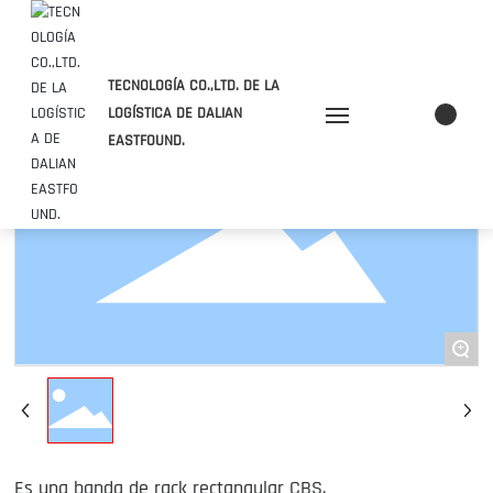
TECNOLOGÍA CO.,LTD. DE LA
LOGÍSTICA DE DALIAN
EASTFOUND.
Inicio
Nosotros
+
Producto
Subcontratación
Es una banda de rack rectangular CBS.
Noticias